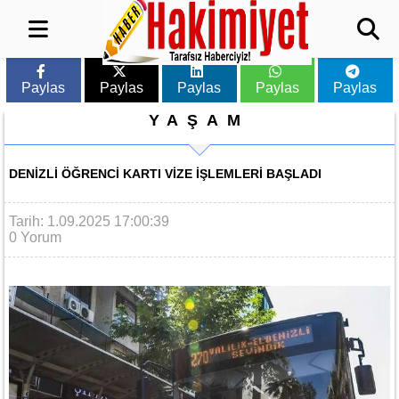
Paylas
Paylas
Paylas
Paylas
Paylas
YAŞAM
DENIZLI ÖĞRENCI KARTI VIZE IŞLEMLERI BAŞLADI
Tarih: 1.09.2025 17:00:39
0 Yorum