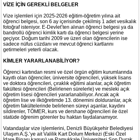
VİZE İÇİN GEREKLİ BELGELER
Vize işlemleri için 2025-2026 eğitim-öğretim yılına ait
öğrenci belgesi, son 6 ay içerisinde çekilmiş 1 adet vesikalık
fotoğraf isteniyor. E-Devlet’ten alınan öğrenci belgesi ya da
bandrollü öğrenci kimlik kartı da öğrenci belgesi yerine
geçiyor. Doğum tarihi 2009 ve üzeri olan öğrencilerin ise
sadece nüfus cüzdanı ve mevcut öğrenci kartlarını
getirmeleri yeterli olacak.
KİMLER YARARLANABİLİYOR?
Öğrenci kartından resmi ve özel örgün eğitim kurumlarında
kayıtlı olan öğrenciler, üniversite öğrencileri, yüksek lisans
ve doktora öğrencileri, çıraklık eğitimi alanlar, açık öğretim
fakültesi öğrencileri (Belirlenen sürelerle) ve mesleki açık
öğretim lisesi öğrencileri yararlanabiliyor. Ancak açık
öğretim lise ve ilköğretimde 13. dönemini dolduranlar, açık
öğretim fakültelerinde belirlenen süreyi aşanlar, kaydını
sildirenler, TÖMER, kurs ve dershane öğrencileri ile özel
statüde öğrenim görenler bu haktan faydalanamıyor.
Vatandaşlar vize işlemlerini, Denizli Büyükşehir Belediyesi
Ulaşım A.Ş.’ye ait Valilik Kart Dolum Merkezi (Eski Özel
İdare Binası karşısı) ve Pamukkale Üniversitesi Son Durak