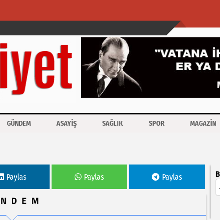
GÜNDEM
ASAYİŞ
SAĞLIK
SPOR
MAGAZİN
örüştü
B
Paylas
Paylas
Paylas
ÜNDEM