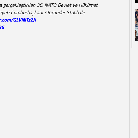
da gerçekleştirilen 36. NATO Devlet ve Hükûmet
iyeti Cumhurbaşkanı Alexander Stubb ile
er.com/GLVlNTz2JI
26