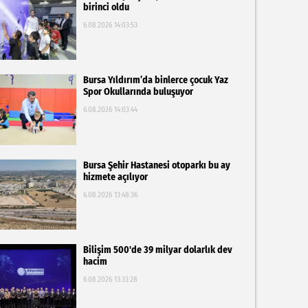
birinci oldu
6.08.2026 14:03:53
Bursa Yıldırım’da binlerce çocuk Yaz
Spor Okullarında buluşuyor
6.08.2026 14:03:44
Bursa Şehir Hastanesi otoparkı bu ay
hizmete açılıyor
6.08.2026 13:48:36
Bilişim 500'de 39 milyar dolarlık dev
hacim
6.08.2026 13:33:28