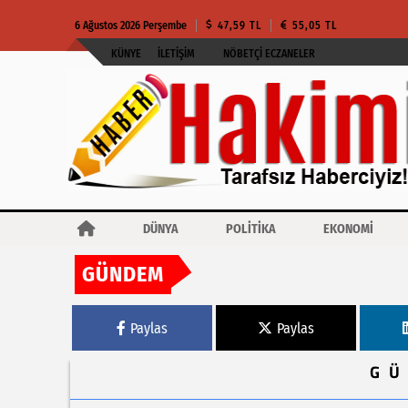
6 Ağustos 2026 Perşembe
47,59 TL
55,05 TL
KÜNYE
İLETIŞIM
NÖBETÇI ECZANELER
DÜNYA
POLİTİKA
EKONOMİ
GÜNDEM
Haberler
Cumhurbaşkanı Erdoğan, Finlandiya Cumhurbaşkanı Stubb ile g
Paylas
Paylas
G