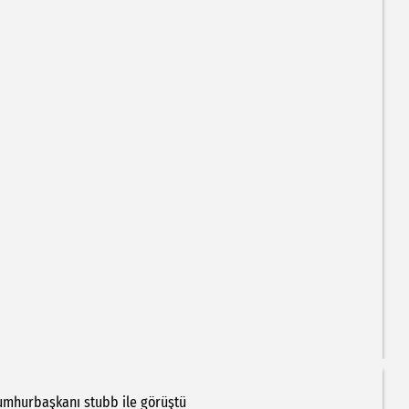
umhurbaşkanı
stubb
ile
görüştü