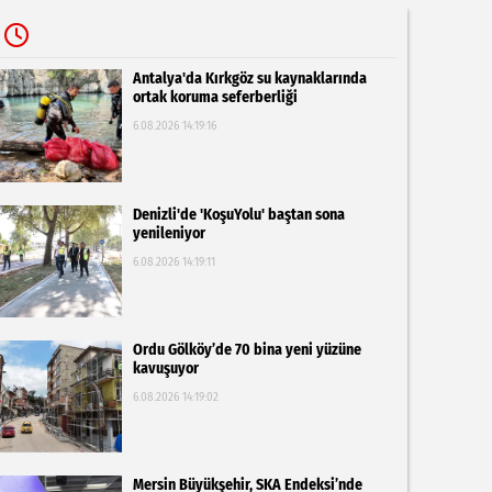
Antalya'da Kırkgöz su kaynaklarında
ortak koruma seferberliği
6.08.2026 14:19:16
Denizli'de 'KoşuYolu' baştan sona
yenileniyor
6.08.2026 14:19:11
Ordu Gölköy’de 70 bina yeni yüzüne
kavuşuyor
6.08.2026 14:19:02
Mersin Büyükşehir, SKA Endeksi’nde