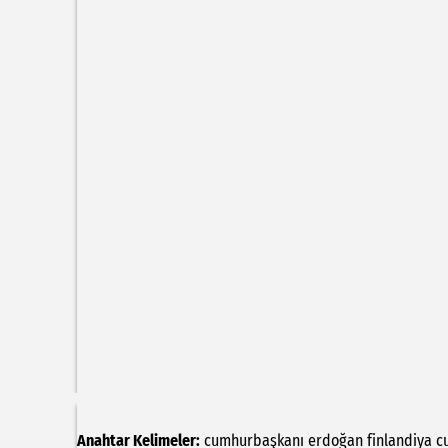
Anahtar Kelimeler:
cumhurbaşkanı
erdoğan
finlandiya
c