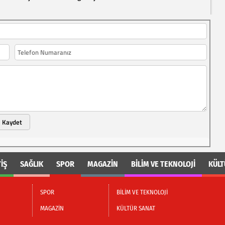
Kaydet
İŞ
SAĞLIK
SPOR
MAGAZİN
BİLİM VE TEKNOLOJİ
KÜLT
SPOR
BİLİM VE TEKNOLOJİ
MAGAZİN
KÜLTÜR SANAT