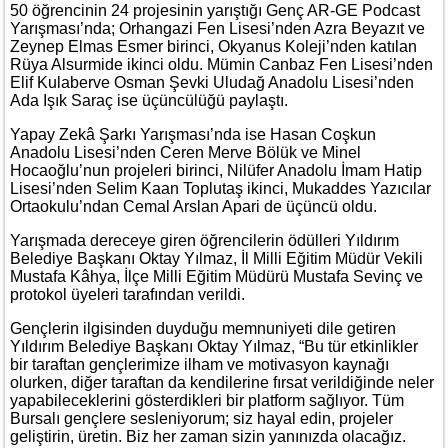
50 öğrencinin 24 projesinin yarıştığı Genç AR-GE Podcast
Yarışması’nda; Orhangazi Fen Lisesi’nden Azra Beyazıt ve
Zeynep Elmas Esmer birinci, Okyanus Koleji’nden katılan
Rüya Alsurmide ikinci oldu. Mümin Canbaz Fen Lisesi’nden
Elif Kulaberve Osman Şevki Uludağ Anadolu Lisesi’nden
Ada Işık Saraç ise üçüncülüğü paylaştı.
Yapay Zekâ Şarkı Yarışması’nda ise Hasan Coşkun
Anadolu Lisesi’nden Ceren Merve Bölük ve Minel
Hocaoğlu’nun projeleri birinci, Nilüfer Anadolu İmam Hatip
Lisesi’nden Selim Kaan Toplutaş ikinci, Mukaddes Yazıcılar
Ortaokulu’ndan Cemal Arslan Apari de üçüncü oldu.
Yarışmada dereceye giren öğrencilerin ödülleri Yıldırım
Belediye Başkanı Oktay Yılmaz, İl Milli Eğitim Müdür Vekili
Mustafa Kâhya, İlçe Milli Eğitim Müdürü Mustafa Sevinç ve
protokol üyeleri tarafından verildi.
Gençlerin ilgisinden duyduğu memnuniyeti dile getiren
Yıldırım Belediye Başkanı Oktay Yılmaz, “Bu tür etkinlikler
bir taraftan gençlerimize ilham ve motivasyon kaynağı
olurken, diğer taraftan da kendilerine fırsat verildiğinde neler
yapabileceklerini gösterdikleri bir platform sağlıyor. Tüm
Bursalı gençlere sesleniyorum; siz hayal edin, projeler
geliştirin, üretin. Biz her zaman sizin yanınızda olacağız.