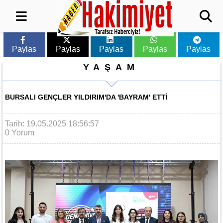
Paylas
Paylas
Paylas
Paylas
Paylas
YAŞAM
BURSALI GENÇLER YILDIRIM'DA 'BAYRAM' ETTI
Tarih: 19.05.2025 18:56:57
0 Yorum