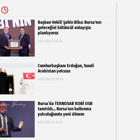
Başkan Vekili Şahin Biba: Bursa'nın
geleceğini bütüncül anlayışla
planlıyoruz
6.08.2026 23:43:12
Cumhurbaşkanı Erdoğan, Suudi
Arabistan yolcusu
6.08.2026 22:58:06
Bursa’da TEKNOSAB KOBİ OSB
tanıtıldı... Bursa’nın kalkınma
yolculuğunda yeni dönem
6.08.2026 22:43:03