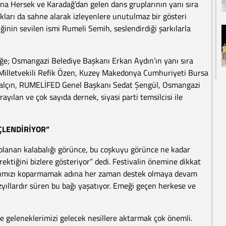
a Hersek ve Karadağ’dan gelen dans gruplarının yanı sıra
ları da sahne alarak izleyenlere unutulmaz bir gösteri
inin sevilen ismi Rumeli Semih, seslendirdiği şarkılarla
ğe; Osmangazi Belediye Başkanı Erkan Aydın’ın yanı sıra
 Milletvekili Refik Özen, Kuzey Makedonya Cumhuriyeti Bursa
 Yalçın, RUMELİFED Genel Başkanı Sedat Şengül, Osmangazi
ılan ve çok sayıda dernek, siyasi parti temsilcisi ile
ÇLENDİRİYOR”
lanan kalabalığı görünce, bu coşkuyu görünce ne kadar
ektiğini bizlere gösteriyor” dedi. Festivalin önemine dikkat
larımızı koparmamak adına her zaman destek olmaya devam
zyıllardır süren bu bağı yaşatıyor. Emeği geçen herkese ve
 geleneklerimizi gelecek nesillere aktarmak çok önemli.