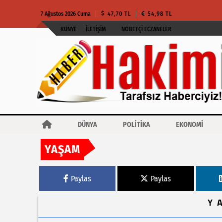
7 Ağustos 2026 Cuma
47,70 TL
54,98 TL
KÜNYE
İLETIŞIM
NÖBETÇI ECZANELER
DÜNYA
POLİTİKA
EKONOMİ
YAŞAM
Haberler
Bursa Osmangazi’de 19’uncu kez Balkan rüzgarı esti
Paylas
Paylas
Y