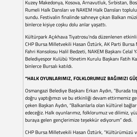
Kuzey Makedonya, Kosova, Arnavutluk, Sırbistan, Bosn
Rumeli Halk Dansları ve NAKEM Halk Dansları topluluk
sundu. Festivalin finalinde sahneye çıkan Balkan müziğ
binlerce kişiye coşku dolu anlar yaşattı.
Kültürpark Açıkhava Tiyatrosu’nda düzenlenen etkinli
CHP Bursa Milletvekili Hasan Öztürk, AK Parti Bursa
Fahri Konsolosu Halil Bedzeti, NAKEM Başkanı Celal
Belediyespor Kulübü Yönetim Kurulu Başkanı Fatih Karay
binlerce Bursalı katıldı.
“HALK OYUNLARIMIZ, FOLKLORUMUZ BAĞIMIZI GÜ
Osmangazi Belediye Başkanı Erkan Aydın, “Burada top
doğru yaptığımızı ve bu etkinliği devam ettirmemiz ger
çeken Başkan Aydın, “Balkanlarla olan kültürel bağ
edeceğiz. Halk oyunlarımız, folklorumuz ve dilimiz, yü
buraya gelen gençlerimize teşekkür ediyorum” dedi.
CHP Bursa Milletvekili Hasan Öztürk, “Kültürümüzü ve