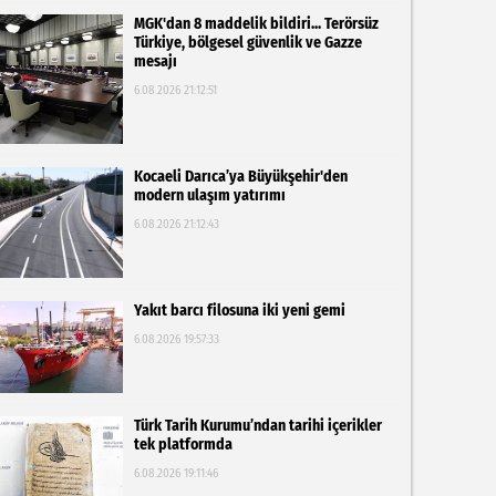
MGK'dan 8 maddelik bildiri... Terörsüz
Türkiye, bölgesel güvenlik ve Gazze
mesajı
6.08.2026 21:12:51
Kocaeli Darıca’ya Büyükşehir'den
modern ulaşım yatırımı
6.08.2026 21:12:43
Yakıt barcı filosuna iki yeni gemi
6.08.2026 19:57:33
Türk Tarih Kurumu’ndan tarihi içerikler
tek platformda
6.08.2026 19:11:46