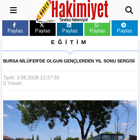
Paylas
Paylas
Paylas
Paylas
Paylas
EĞİTİM
BURSA NILÜFER'DE OLGUN GENÇLERDEN YIL SONU SERGISI
Tarih: 3.06.2026 13:37:30
0 Yorum