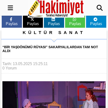
Paylas
Paylas
Paylas
Paylas
Paylas
KÜLTÜR SANAT
“BIR YAŞDÖNÜMÜ RÜYASI” SAKARYALILARDAN TAM NOT
ALDI
Tarih: 13.05.2025 15:25:11
0 Yorum