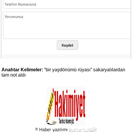
Kaydet
Anahtar Kelimeler:
“bir
yaşdönümü
rüyası”
sakaryalılardan
tam
not
aldı
© Haber yazılımı