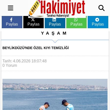
Paylas
Paylas
Paylas
Paylas
Paylas
YAŞAM
BEYLIKDÜZÜ'NDE ÖZEL KIYI TEMIZLIĞI
Tarih: 4.06.2026 18:07:48
0 Yorum