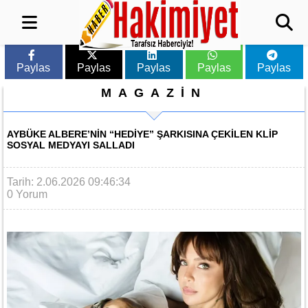
Paylas
Paylas
Paylas
Paylas
Paylas
MAGAZİN
AYBÜKE ALBERE’NIN “HEDIYE” ŞARKISINA ÇEKILEN KLIP
SOSYAL MEDYAYI SALLADI
Tarih: 2.06.2026 09:46:34
0 Yorum