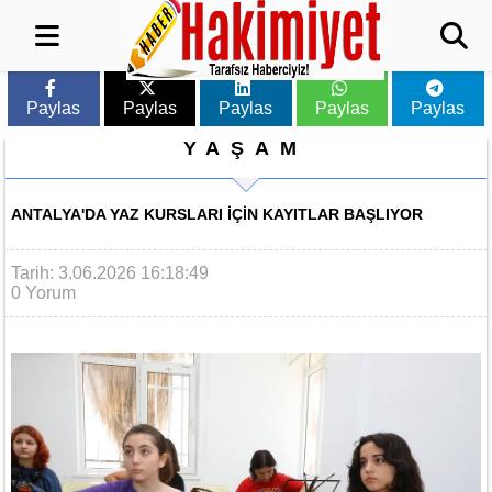
Paylas
Paylas
Paylas
Paylas
Paylas
YAŞAM
ANTALYA'DA YAZ KURSLARI IÇIN KAYITLAR BAŞLIYOR
Tarih: 3.06.2026 16:18:49
0 Yorum