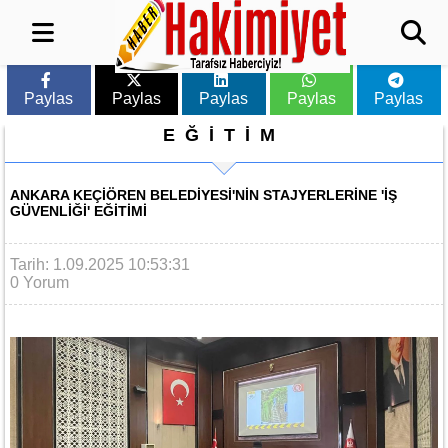
Paylas
Paylas
Paylas
Paylas
Paylas
EĞİTİM
ANKARA KEÇIÖREN BELEDIYESI'NIN STAJYERLERINE 'IŞ
GÜVENLIĞI' EĞITIMI
Tarih: 1.09.2025 10:53:31
0 Yorum