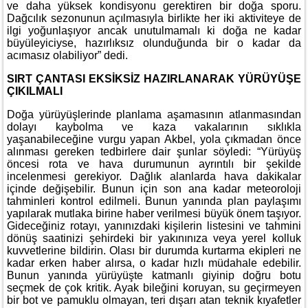
ve daha yüksek kondisyonu gerektiren bir doğa sporu.
Dağcılık sezonunun açılmasıyla birlikte her iki aktiviteye de
ilgi yoğunlaşıyor ancak unutulmamalı ki doğa ne kadar
büyüleyiciyse, hazırlıksız olunduğunda bir o kadar da
acımasız olabiliyor” dedi.
SIRT ÇANTASI EKSİKSİZ HAZIRLANARAK YÜRÜYÜŞE
ÇIKILMALI
Doğa yürüyüşlerinde planlama aşamasının atlanmasından
dolayı kaybolma ve kaza vakalarının sıklıkla
yaşanabileceğine vurgu yapan Akbel, yola çıkmadan önce
alınması gereken tedbirlere dair şunlar söyledi: “Yürüyüş
öncesi rota ve hava durumunun ayrıntılı bir şekilde
incelenmesi gerekiyor. Dağlık alanlarda hava dakikalar
içinde değişebilir. Bunun için son ana kadar meteoroloji
tahminleri kontrol edilmeli. Bunun yanında plan paylaşımı
yapılarak mutlaka birine haber verilmesi büyük önem taşıyor.
Gideceğiniz rotayı, yanınızdaki kişilerin listesini ve tahmini
dönüş saatinizi şehirdeki bir yakınınıza veya yerel kolluk
kuvvetlerine bildirin. Olası bir durumda kurtarma ekipleri ne
kadar erken haber alırsa, o kadar hızlı müdahale edebilir.
Bunun yanında yürüyüşte katmanlı giyinip doğru botu
seçmek de çok kritik. Ayak bileğini koruyan, su geçirmeyen
bir bot ve pamuklu olmayan, teri dışarı atan teknik kıyafetler