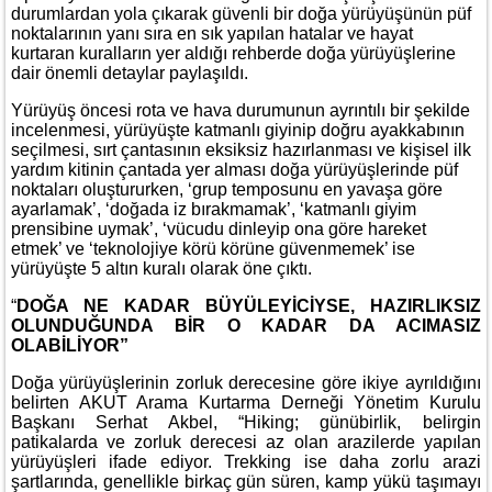
durumlardan yola çıkarak güvenli bir doğa yürüyüşünün püf
noktalarının yanı sıra en sık yapılan hatalar ve hayat
kurtaran kuralların yer aldığı rehberde doğa yürüyüşlerine
dair önemli detaylar paylaşıldı.
Yürüyüş öncesi rota ve hava durumunun ayrıntılı bir şekilde
incelenmesi, yürüyüşte katmanlı giyinip doğru ayakkabının
seçilmesi, sırt çantasının eksiksiz hazırlanması ve kişisel ilk
yardım kitinin çantada yer alması doğa yürüyüşlerinde püf
noktaları oluştururken, ‘grup temposunu en yavaşa göre
ayarlamak’, ‘doğada iz bırakmamak’, ‘katmanlı giyim
prensibine uymak’, ‘vücudu dinleyip ona göre hareket
etmek’ ve ‘teknolojiye körü körüne güvenmemek’ ise
yürüyüşte 5 altın kuralı olarak öne çıktı.
“
DOĞA NE KADAR BÜYÜLEYİCİYSE, HAZIRLIKSIZ
OLUNDUĞUNDA BİR O KADAR DA ACIMASIZ
OLABİLİYOR”
Doğa yürüyüşlerinin zorluk derecesine göre ikiye ayrıldığını
belirten AKUT Arama Kurtarma Derneği Yönetim Kurulu
Başkanı Serhat Akbel, “Hiking; günübirlik, belirgin
patikalarda ve zorluk derecesi az olan arazilerde yapılan
yürüyüşleri ifade ediyor. Trekking ise daha zorlu arazi
şartlarında, genellikle birkaç gün süren, kamp yükü taşımayı