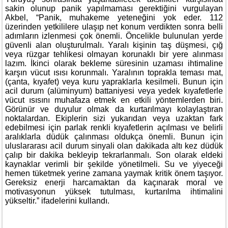
sakin olunup panik yapılmaması gerektiğini vurgulayan
Akbel, “Panik, muhakeme yeteneğini yok eder. 112
üzerinden yetkililere ulaşıp net konum verdikten sonra belli
adımların izlenmesi çok önemli. Öncelikle bulunulan yerde
güvenli alan oluşturulmalı. Yaralı kişinin taş düşmesi, çığ
veya rüzgar tehlikesi olmayan korunaklı bir yere alınması
lazım. İkinci olarak bekleme süresinin uzaması ihtimaline
karşın vücut ısısı korunmalı. Yaralının toprakla teması mat,
(çanta, kıyafet) veya kuru yapraklarla kesilmeli. Bunun için
acil durum (alüminyum) battaniyesi veya yedek kıyafetlerle
vücut ısısını muhafaza etmek en etkili yöntemlerden biri.
Görünür ve duyulur olmak da kurtarılmayı kolaylaştıran
noktalardan. Ekiplerin sizi yukarıdan veya uzaktan fark
edebilmesi için parlak renkli kıyafetlerin açılması ve belirli
aralıklarla düdük çalınması oldukça önemli. Bunun için
uluslararası acil durum sinyali olan dakikada altı kez düdük
çalıp bir dakika bekleyip tekrarlanmalı. Son olarak eldeki
kaynaklar verimli bir şekilde yönetilmeli. Su ve yiyeceği
hemen tüketmek yerine zamana yaymak kritik önem taşıyor.
Gereksiz enerji harcamaktan da kaçınarak moral ve
motivasyonun yüksek tutulması, kurtarılma ihtimalini
yükseltir.” ifadelerini kullandı.