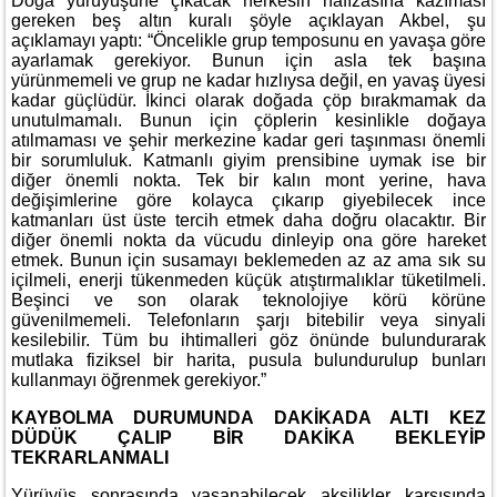
Doğa yürüyüşüne çıkacak herkesin hafızasına kazıması
gereken beş altın kuralı şöyle açıklayan Akbel, şu
açıklamayı yaptı: “Öncelikle grup temposunu en yavaşa göre
ayarlamak gerekiyor. Bunun için asla tek başına
yürünmemeli ve grup ne kadar hızlıysa değil, en yavaş üyesi
kadar güçlüdür. İkinci olarak doğada çöp bırakmamak da
unutulmamalı. Bunun için çöplerin kesinlikle doğaya
atılmaması ve şehir merkezine kadar geri taşınması önemli
bir sorumluluk. Katmanlı giyim prensibine uymak ise bir
diğer önemli nokta. Tek bir kalın mont yerine, hava
değişimlerine göre kolayca çıkarıp giyebilecek ince
katmanları üst üste tercih etmek daha doğru olacaktır. Bir
diğer önemli nokta da vücudu dinleyip ona göre hareket
etmek. Bunun için susamayı beklemeden az az ama sık su
içilmeli, enerji tükenmeden küçük atıştırmalıklar tüketilmeli.
Beşinci ve son olarak teknolojiye körü körüne
güvenilmemeli. Telefonların şarjı bitebilir veya sinyali
kesilebilir. Tüm bu ihtimalleri göz önünde bulundurarak
mutlaka fiziksel bir harita, pusula bulundurulup bunları
kullanmayı öğrenmek gerekiyor.”
KAYBOLMA DURUMUNDA DAKİKADA ALTI KEZ
DÜDÜK ÇALIP BİR DAKİKA BEKLEYİP
TEKRARLANMALI
Yürüyüş sonrasında yaşanabilecek aksilikler karşısında