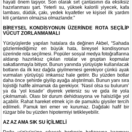
hayati önem taşıyor. Son olarak sırt çantasının da eksiksiz
hazırlanması şart. Yeterli su, yüksek kalorili yiyecek, kafa
lambası, düdük, çakı, yedek kıyafetler ve kişisel ilk yardım
kiti çantanın olmazsa olmazlarıdır.”
BİREYSEL KONDİSYONUN ÜZERİNDE ROTA SEÇİLİP
VÜCUT ZORLANMAMALI
Yürüyüşlerde yapılan hatalara da değinen Akbel, “Sahada
gözlemlediğimiz en büyük hata, bireysel kondisyonun
üzerinde rota seçilmesi. Popüler sosyal medya fotoğraflarına
aldanıp hazırlıksız çıkılan rotalar ve gruptan kopmalar
sakatlanmayla bitiyor. Bunun yanında yürüyüşte kullanılacak
botların da ilk kez dağda giyilmemesi gerekiyor çünkü ayak
vurmaları yürüyüşü imkansız hale getirir. Bu yüzden botlar
daha önce şehirde giyilip ayağa alıştırılmalı. Bunun yanı sıra
lojistiği hafife almamak da gerekiyor. ‘Nasıl olsa su bulurum’
ya da ‘yol kısadır’ diyerek yetersiz su ve gıda ile yola
çıkılmamalı. Olası bir durum dehidrasyona ve halsizliğe yol
açabilir. Rahat hareket etmek için de pamuklu giysiler tercih
edilmeli. Pamuk teri emer ve kurumaz. Dağdaki hafif bir
rüzgar bile bu yüzden hipotermiyi tetikleyebilir.
AZ AZ AMA SIK SU İÇİLMELİ