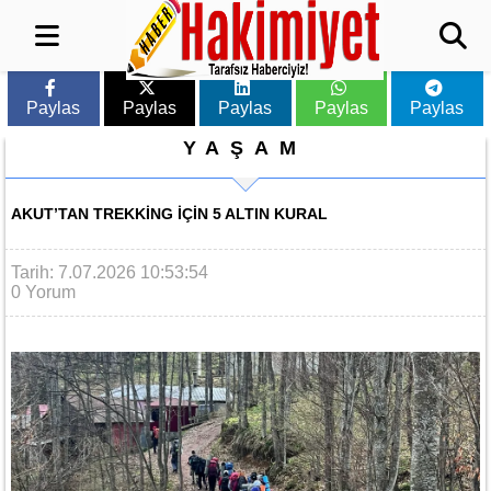
Paylas
Paylas
Paylas
Paylas
Paylas
YAŞAM
AKUT’TAN TREKKING IÇIN 5 ALTIN KURAL
Tarih: 7.07.2026 10:53:54
0 Yorum