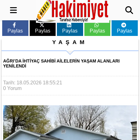
Paylas
Paylas
Paylas
Paylas
Paylas
YAŞAM
AĞRI’DA IHTIYAÇ SAHIBI AILELERIN YAŞAM ALANLARI
YENILENDI
Tarih: 18.05.2026 18:55:21
0 Yorum