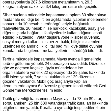
operasyonlarda 287,6 kilogram metamfetamin, 29,3
kilogram afyon sakızı ve 3,4 kilogram esrar ele geçirildi.
Siber suçlarla mücadele kapsamında toplam 30 siber olaya
müdahale edildiği belirtilen açıklamada, yapılan incelemeler
sonucunda 10 hesabın terör örgütleriyle bağlantılı
faaliyetlerde, 20 hesabın ise narkotik, kaçakçılık, asayiş ve
diğer suçlarla bağlantılı faaliyetlerde kullanıldığının tespit
edildiği kaydedildi. Vatandaşlara yönelik siber güvenlik,
sosyal medya kullanımı, siber zorbalık, bilişim sistemleri
üzerinden dolandırıcılık, dijital bağımlılık ve dijital oyunlar
konularında bilgilendirme faaliyetlerinin sürdüğü bildirildi.
Terörle mücadele kapsamında Mayıs ayında il genelinde
terör örgütlerine yönelik 24 operasyon icra edildi. Düzensiz
göç ve göçmen kaçakçılığıyla mücadelede ise
organizatörlere yönelik 22 operasyonda 29 şahıs hakkında
adli işlem yapıldı, 7 şahıs tutuklandı ve 129 düzensiz
göçmen yakalandı. Mobil göç araçlarıyla yapılan
denetimlerde ayrıca 6 düzensiz göçmen tespit edilerek Geri
Gönderme Merkezi’ne teslim edildi.
Trafik güvenliği kapsamında Mayıs ayında 73 bin 89 araç
sorgulanırken, 25 bin 630 vatandaşa trafik kuralları hakkında
bilgilendirme yapıldı. Kurallara uymadığı tespit edilen 6 bin