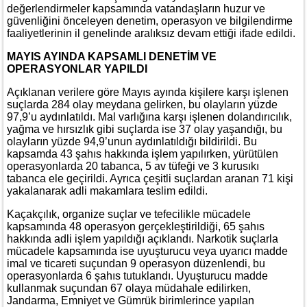
değerlendirmeler kapsamında vatandaşların huzur ve
güvenliğini önceleyen denetim, operasyon ve bilgilendirme
faaliyetlerinin il genelinde aralıksız devam ettiği ifade edildi.
MAYIS AYINDA KAPSAMLI DENETİM VE
OPERASYONLAR YAPILDI
Açıklanan verilere göre Mayıs ayında kişilere karşı işlenen
suçlarda 284 olay meydana gelirken, bu olayların yüzde
97,9’u aydınlatıldı. Mal varlığına karşı işlenen dolandırıcılık,
yağma ve hırsızlık gibi suçlarda ise 37 olay yaşandığı, bu
olayların yüzde 94,9’unun aydınlatıldığı bildirildi. Bu
kapsamda 43 şahıs hakkında işlem yapılırken, yürütülen
operasyonlarda 20 tabanca, 5 av tüfeği ve 3 kurusıkı
tabanca ele geçirildi. Ayrıca çeşitli suçlardan aranan 71 kişi
yakalanarak adli makamlara teslim edildi.
Kaçakçılık, organize suçlar ve tefecilikle mücadele
kapsamında 48 operasyon gerçekleştirildiği, 65 şahıs
hakkında adli işlem yapıldığı açıklandı. Narkotik suçlarla
mücadele kapsamında ise uyuşturucu veya uyarıcı madde
imal ve ticareti suçundan 9 operasyon düzenlendi, bu
operasyonlarda 6 şahıs tutuklandı. Uyuşturucu madde
kullanmak suçundan 67 olaya müdahale edilirken,
Jandarma, Emniyet ve Gümrük birimlerince yapılan