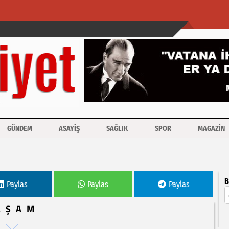
GÜNDEM
ASAYİŞ
SAĞLIK
SPOR
MAGAZİN
ği
B
Paylas
Paylas
Paylas
AŞAM