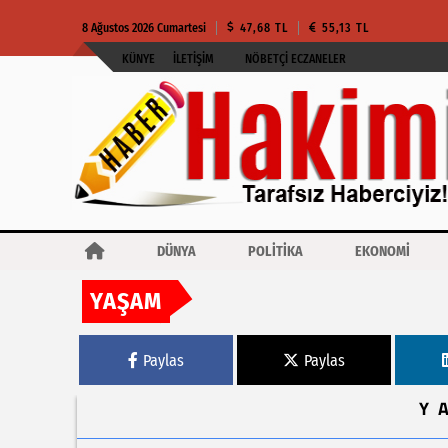
8 Ağustos 2026 Cumartesi
47,68 TL
55,13 TL
KÜNYE
İLETIŞIM
NÖBETÇI ECZANELER
DÜNYA
POLİTİKA
EKONOMİ
YAŞAM
Haberler
Adana Büyükşehir Belediyesi ve UNICEF’ten çocuk odaklı iş birli
Paylas
Paylas
Y