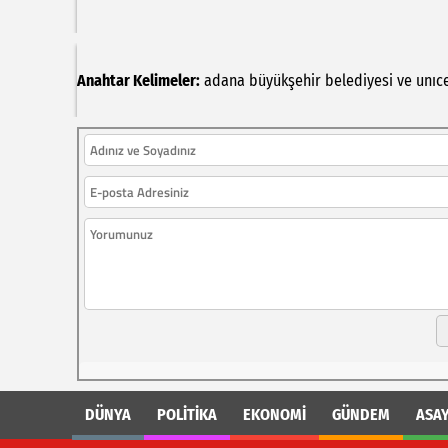
Anahtar Kelimeler:
adana
büyükşehir
belediyesi
ve
unıc
DÜNYA
POLİTİKA
EKONOMİ
GÜNDEM
ASAY