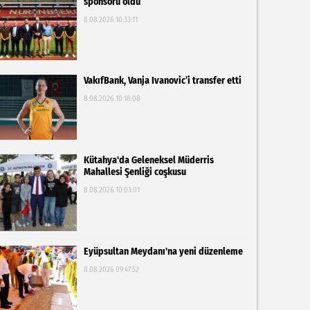
sponsoru oldu
8.08.2026 10:33:11
VakıfBank, Vanja Ivanovic’i transfer etti
8.08.2026 10:18:08
Kütahya'da Geleneksel Müderris
Mahallesi Şenliği coşkusu
8.08.2026 10:03:01
Eyüpsultan Meydanı'na yeni düzenleme
8.08.2026 09:47:52