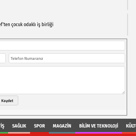
ef’ten
çocuk
odaklı
iş
birliği
Kaydet
İŞ
SAĞLIK
SPOR
MAGAZİN
BİLİM VE TEKNOLOJİ
KÜLT