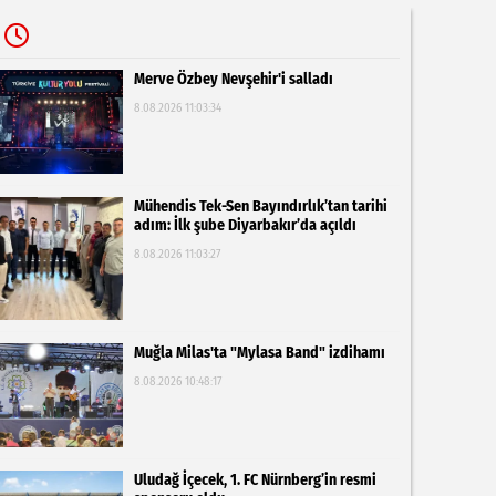
Merve Özbey Nevşehir'i salladı
8.08.2026 11:03:34
Mühendis Tek-Sen Bayındırlık’tan tarihi
adım: İlk şube Diyarbakır’da açıldı
8.08.2026 11:03:27
Muğla Milas'ta "Mylasa Band" izdihamı
8.08.2026 10:48:17
Uludağ İçecek, 1. FC Nürnberg’in resmi