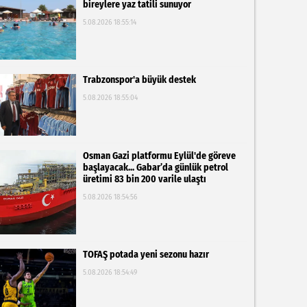
bireylere yaz tatili sunuyor
5.08.2026 18:55:14
Trabzonspor'a büyük destek
5.08.2026 18:55:04
Osman Gazi platformu Eylül'de göreve
başlayacak... Gabar’da günlük petrol
üretimi 83 bin 200 varile ulaştı
5.08.2026 18:54:56
TOFAŞ potada yeni sezonu hazır
5.08.2026 18:54:49