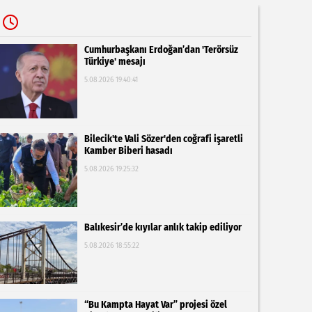
Cumhurbaşkanı Erdoğan’dan 'Terörsüz
Türkiye' mesajı
5.08.2026 19:40:41
Bilecik'te Vali Sözer'den coğrafi işaretli
Kamber Biberi hasadı
5.08.2026 19:25:32
Balıkesir’de kıyılar anlık takip ediliyor
5.08.2026 18:55:22
“Bu Kampta Hayat Var” projesi özel