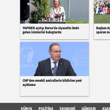
YAPIDER açılışı Bursa'da siyasetin önde
Başkan Ay
gelen isimlerini buluşturdu
sporun m
CHP'den emekli amirallerin bildirine yeni
açıklama
DÜNYA
POLİTİKA
EKONOMİ
GÜNDEM
ASAY