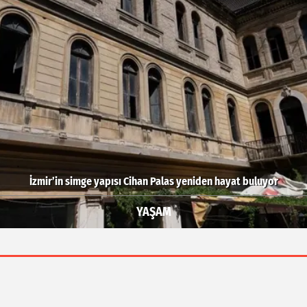
'te Ar-Ge'ye 254 milyar TL harcadık! Ar-Ge'de en büyük pay üniversit
GÜNDEM