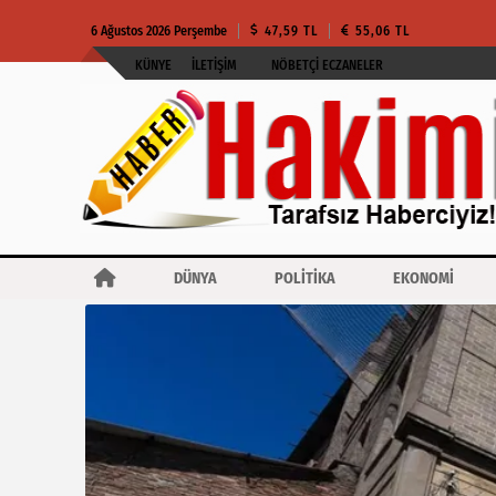
6 Ağustos 2026 Perşembe
47,59 TL
55,06 TL
KÜNYE
İLETIŞIM
NÖBETÇI ECZANELER
DÜNYA
POLİTİKA
EKONOMİ