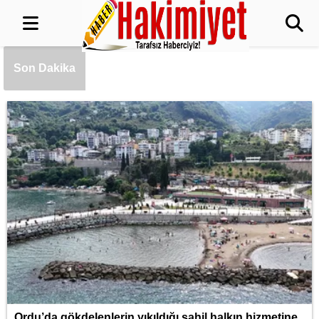
Öğrenci affı çıktı.. YÖK'ten açıklama geldi!
4 aylık süre tanındı
Son Dakika
Kutupların geleceğine bilimsel bakış
Bayer'den Türkiye’deki girişimcilere ‘Dijital
Sağlık ve Tarım Girişimleri Haritası’ çağrısı
Ticaret'ten Türk ihracatçısına Endonezya
pazarı rehberi
Şahin Biba’dan Bursaspor’a yeni sezon
mesajı: Adım adım şampiyonluğa
Ordu’da gökdelenlerin yıkıldığı sahil halkın hizmetine