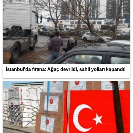
İstanbul'da fırtına: Ağaç devrildi, sahil yolları kapandı!