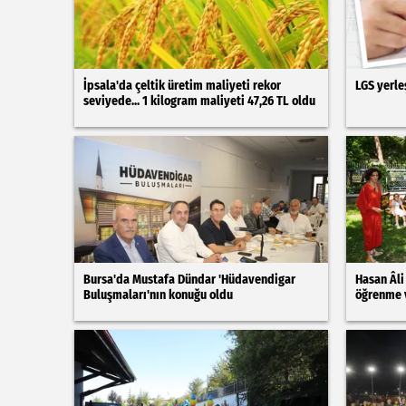
İpsala'da çeltik üretim maliyeti rekor
LGS yerle
seviyede... 1 kilogram maliyeti 47,26 TL oldu
Bursa'da Mustafa Dündar 'Hüdavendigar
Hasan Âli
Buluşmaları'nın konuğu oldu
öğrenme v