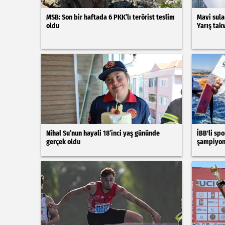
MSB: Son bir haftada 6 PKK’lı terörist teslim
Mavi sula
oldu
Yarış tak
Nihal Su’nun hayali 18’inci yaş gününde
İBB'li sp
gerçek oldu
şampiyon