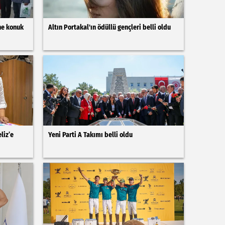
'ne konuk
Altın Portakal'ın ödüllü gençleri belli oldu
liz’e
Yeni Parti A Takımı belli oldu