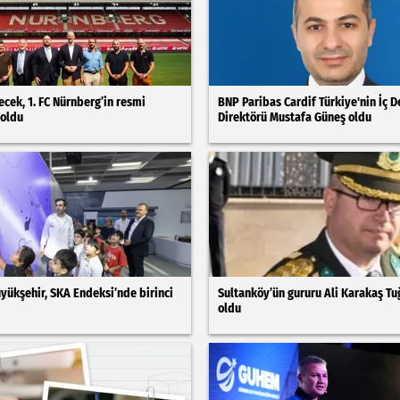
ecek, 1. FC Nürnberg’in resmi
BNP Paribas Cardif Türkiye'nin İç 
 oldu
Direktörü Mustafa Güneş oldu
yükşehir, SKA Endeksi’nde birinci
Sultanköy’ün gururu Ali Karakaş Tu
oldu