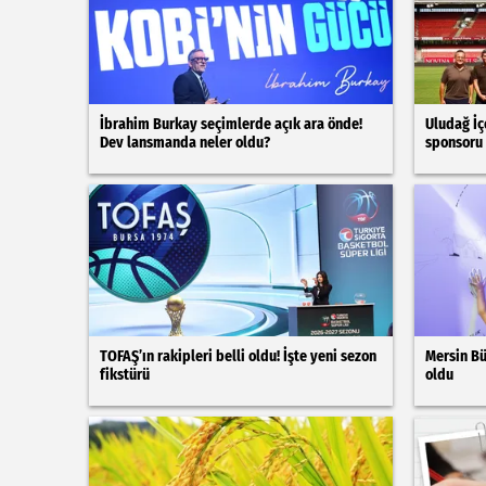
İbrahim Burkay seçimlerde açık ara önde!
Uludağ İç
Dev lansmanda neler oldu?
sponsoru
TOFAŞ’ın rakipleri belli oldu! İşte yeni sezon
Mersin Bü
fikstürü
oldu