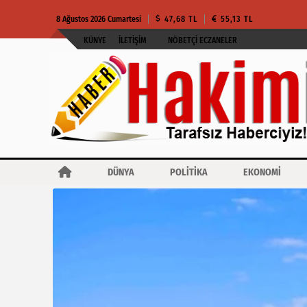
8 Ağustos 2026 Cumartesi
47,68 TL
55,13 TL
KÜNYE
İLETIŞIM
NÖBETÇI ECZANELER
DÜNYA
POLİTİKA
EKONOMİ