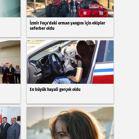
İzmir Foça'daki orman yangını için ekipler
seferber oldu
En büyük hayali gerçek oldu