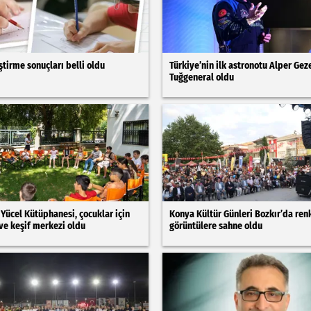
ştirme sonuçları belli oldu
Türkiye’nin ilk astronotu Alper Gez
Tuğgeneral oldu
 Yücel Kütüphanesi, çocuklar için
Konya Kültür Günleri Bozkır’da renk
e keşif merkezi oldu
görüntülere sahne oldu