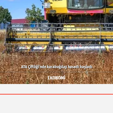
Bodrum’da Ferrari’li deniz keyfi!
MAGAZİN