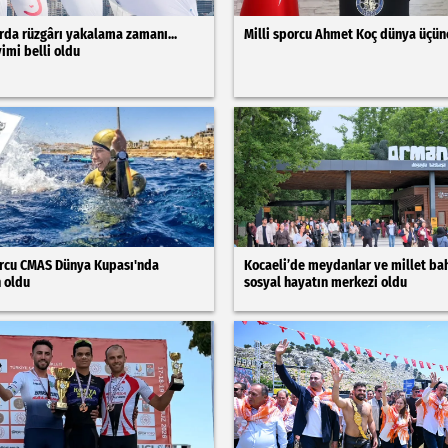
rda rüzgârı yakalama zamanı...
Milli sporcu Ahmet Koç dünya üçün
vimi belli oldu
orcu CMAS Dünya Kupası'nda
Kocaeli’de meydanlar ve millet bah
 oldu
sosyal hayatın merkezi oldu