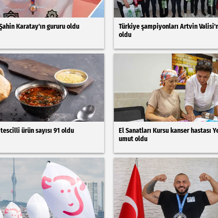
 Şahin Karatay'ın gururu oldu
Türkiye şampiyonları Artvin Valisi
oldu
tescilli ürün sayısı 91 oldu
El Sanatları Kursu kanser hastası Ye
umut oldu