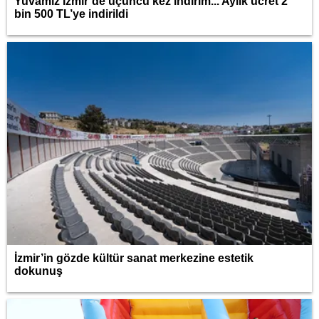
Yuvamız İzmir’de üçüncü kez indirim... Aylık ücret 2
bin 500 TL’ye indirildi
İzmir’in gözde kültür sanat merkezine estetik
dokunuş