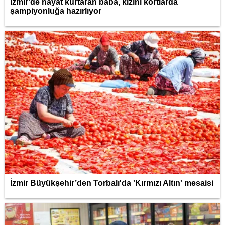
İzmir'de hayat kurtaran baba, kızını kortlarda
şampiyonluğa hazırlıyor
İzmir Büyükşehir’den Torbalı'da 'Kırmızı Altın' mesaisi