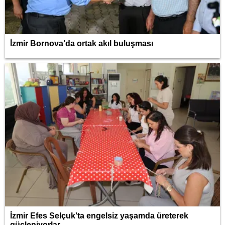
İzmir Bornova’da ortak akıl buluşması
İzmir Efes Selçuk'ta engelsiz yaşamda üreterek
güçleniyorlar