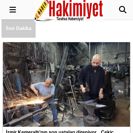
Meteoroloji'den iki bölgeye kritik uyarı!
Kuvvetli sağanak ve rüzgar geliyor!
Kayseri Melikgazi'de yeni yollarla konforlu
Son Dakika
ulaşım
Kayseri Büyükşehir'den kırsalda yol
çalışması
Orman yangınlarında soruşturma sürüyor..
34 şüpheliden 9'u tutuklandı
Avusturya Şansölyesi Stocker, Türkiye’ye
geliyor
İzmir Kemeraltı’nın son ustaları direniyor... Çekiç