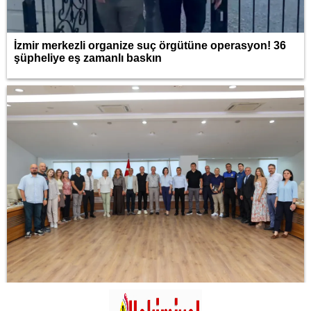
İzmir merkezli organize suç örgütüne operasyon! 36
şüpheliye eş zamanlı baskın
İzmir Karabağlar’da sahipsiz atık alarmı!