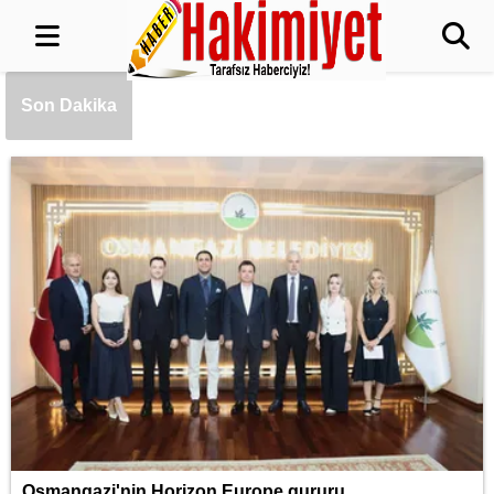
Cumhurbaşkanı Erdoğan, Mekke'de
Veliaht Prens Muhammed bin Selman ile
görüştü
Hayvancılıkta dijital dönem... GEKİS
Son Dakika
Kars'ta uygulamaya alındı
Mudanya'da zeytin sineğiyle mücadele
Bursa Yıldırım'da Erguvan Bayramı
minyatürle geleceğe taşınacak
Konya Karatay'da Kur'an kurslarında dart
turnuvası heyecanı
Osmangazi'nin Horizon Europe gururu