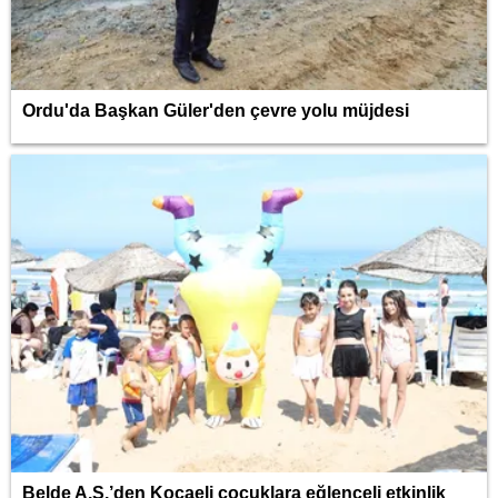
Ordu'da Başkan Güler'den çevre yolu müjdesi
Belde A.Ş.’den Kocaeli çocuklara eğlenceli etkinlik