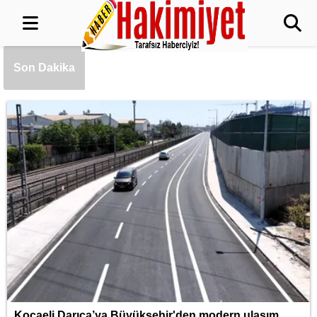
Başkan Vekili Şahin Biba: Bursa'nın
geleceğini bütüncül anlayışla planlıyoruz
Cumhurbaşkanı Erdoğan, Suudi Arabistan
Son Dakika
yolcusu
Bursa’da TEKNOSAB KOBİ OSB tanıtıldı...
Bursa’nın kalkınma yolculuğunda yeni
dönem
MGK'dan 8 maddelik bildiri... Terörsüz
Türkiye, bölgesel güvenlik ve Gazze
mesajı
Kocaeli Darıca’ya Büyükşehir'den modern
ulaşım yatırımı
Kocaeli Darıca’ya Büyükşehir'den modern ulaşım