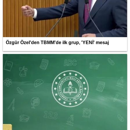
Özgür Özel'den TBMM'de ilk grup, 'YENİ' mesaj